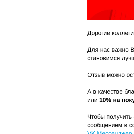
Дорогие коллеги
Для нас важно В
становимся луч
Отзыв можно ос
А в качестве бл
или
10% на пок
Чтобы получить 
сообщением в со
VK Мессенджер