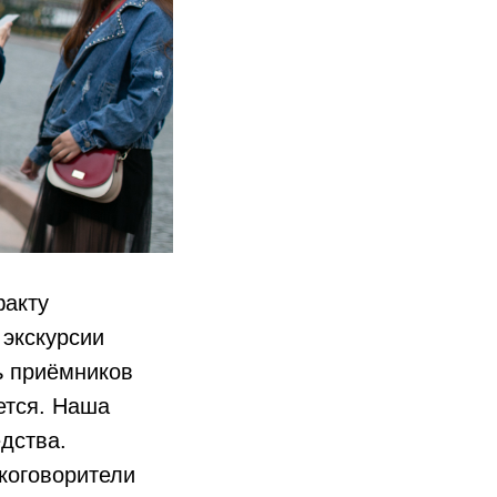
факту
 экскурсии
ь приёмников
ется. Наша
дства.
коговорители