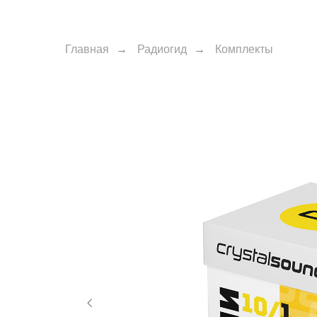
Главная
→
Радиогид
→
Комплекты