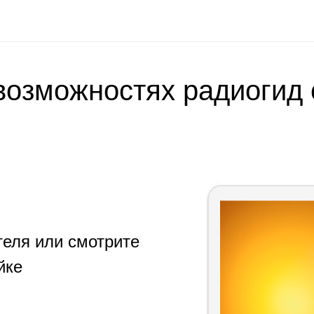
возможностях радиогид
теля или смотрите
йке